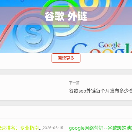
阅读更多
谷歌蜘蛛池出租
谷歌seo外链每个月发布多少
谷歌蜘蛛池
seo
优化排名
饮食的博客。如果你的文章被《纽约时报》、哈佛医学院官网或
可信度和专业性，从而在相关关键词搜索中给予更高的排名。相
容影响力有限，排名自然靠后。因此，外链不仅仅是技术指标，
业指南与谷神SEO的价值
google网络营销--谷歌蜘
2026-06-15