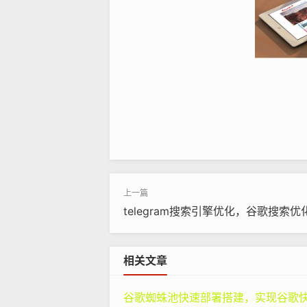
例如，想象一下你是一个正在寻找健康食
中搜索与这个关键词相关的网页。如
的页面加载速度很快，结构清晰，易
从而被你点击进入。
telegram搜索引擎优化，谷歌搜索优
二、提升Google
seo
排名的关键因素
1. 高质量的内容内容始终是一个网站
相关文章
不仅仅是指文字通顺、没有语法错误
谷歌蜘蛛池快速部署搭建，实现谷歌快速排名：专