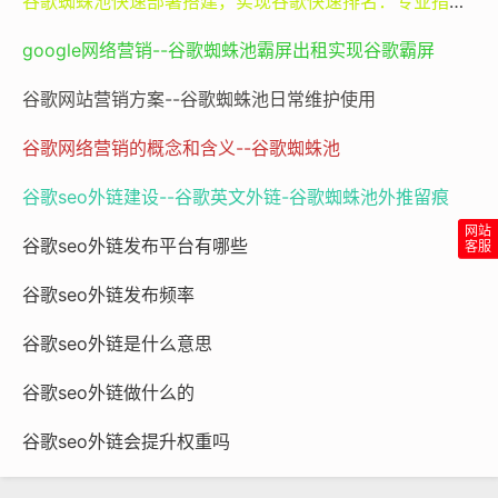
谷歌蜘蛛池快速部署搭建，实现谷歌快速排名：专业指南与谷神SEO的价值
值。
google网络营销--谷歌蜘蛛池霸屏出租实现谷歌霸屏
值得注意的是，谷歌对外链的态度始终强调“自然性”与“相
关性”。因此，真正专业的外链平台不会承诺“快速上首
谷歌网站营销方案--谷歌蜘蛛池日常维护使用
页”，而是通过长期、可持续的链接策略，帮助客户建立真
谷歌网络营销的概念和含义--谷歌蜘蛛池
实可信的网络声誉。这背后涉及对谷歌算法更新（如Peng
uin、Helpful Content Update等）的深刻理解，以及对
谷歌seo外链建设--谷歌英文外链-谷歌蜘蛛池外推留痕
黑帽SEO手段的规避。可以说，一个优质的谷歌SEO外链
平台，既是技术工具，更是战略伙伴。
谷歌seo外链发布平台有哪些
谷歌seo外链发布频率
---
谷歌seo外链是什么意思
谷歌SEO外链平台怎么样？
谷歌seo外链做什么的
评价一个谷歌SEO外链平台的优劣，不能仅看其价格或链
谷歌seo外链会提升权重吗
接数量，而应从多个维度进行综合评估。首先，资源质量
是核心指标。理想的平台应具备多样化的外链来源，包括