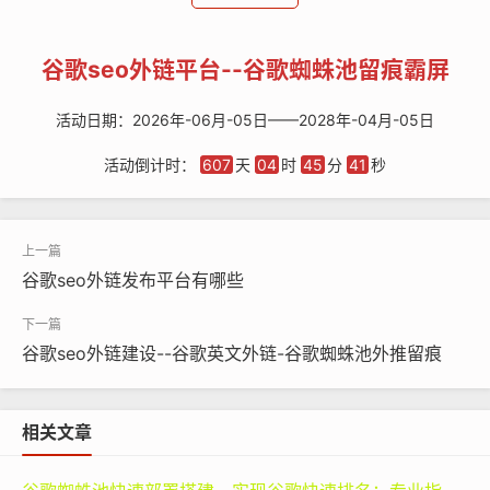
谷歌seo外链平台--谷歌蜘蛛池留痕霸屏
活动日期：2026年-06月-05日——2028年-04月-05日
谷歌蜘蛛池搭建
活动倒计时：
607
天
04
时
45
分
41
秒
谷歌蜘蛛池
seo优化排名
从技术角度看，这类平台并非简单的“链接买卖市场”，而
是融合了内容创作、资源管理、数据分析和自动化工具的
谷歌seo外链发布平台有哪些
综合生态。例如，一些领先的外链平台不仅提供DA（域名
权威度）高达70以上的英文博客发布服务，还配备关键词
谷歌seo外链建设--谷歌英文外链-谷歌蜘蛛池外推留痕
匹配系统，确保外链内容与目标网站主题高度相关，从而
避免被谷歌识别为垃圾链接。此外，部分平台引入AI写作
助手，帮助用户生成符合E-E-A-T（经验、专业性、权威
相关文章
性、可信度）标准的原创内容，进一步提升外链的转化价