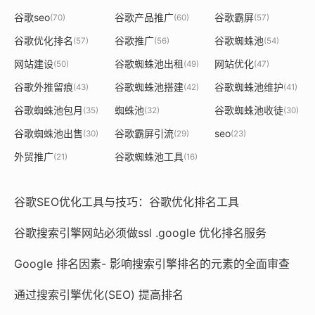
谷歌seo
谷歌产品推广
谷歌霸屏
(70)
(60)
(57)
谷歌优化排名
谷歌推广
谷歌蜘蛛池
(57)
(56)
(54)
网站建设
谷歌蜘蛛池出租
网站优化
(50)
(49)
(47)
谷歌外推留痕
谷歌蜘蛛池搭建
谷歌蜘蛛池维护
(43)
(42)
(41)
谷歌蜘蛛池包月
蜘蛛池
谷歌蜘蛛池收徒
(35)
(32)
(30)
谷歌蜘蛛池出售
谷歌霸屏引流
seo
(30)
(29)
(23)
外贸推广
谷歌蜘蛛池工具
(21)
(16)
谷歌SEO优化工具与技巧：谷歌优化排名工具
谷歌搜索引擎网站必须做ssl .google 优化排名服务
Google 排名因素- 影响搜索引擎排名的元素的全面审查
通过搜索引擎优化(SEO) 提高排名