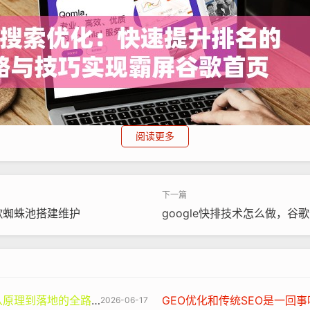
阅读更多
歌蜘蛛池搭建维护
google快排技术怎么做，谷
谷歌蜘蛛池
seo
优化排名
升策略
内容
理到落地的全路径指南
GEO优化和传统SEO是一回事吗
2026-06-17