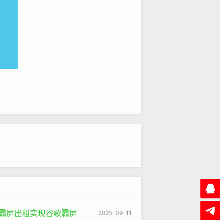
，越来越多的企业将业务拓展到线
，它的创新产品可能非常有竞争力，但
站内优化的企业，能够不断吸引新的
蛛池霸屏出租实现谷歌霸屏
2025-09-11