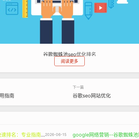
谷歌蜘蛛池
seo
优化排名
阅读更多
优化更是关系到企业的生存与竞争力。随着电子商务的蓬勃发展
的位置，就会失去很多潜在的客户。一个新成立的科技创业公司
那么即使产品再好，也很难被大众知晓。相反，那些重视
谷歌seo
竞争中取得优势。
用指南‌
谷歌seo网站优化
业指南与谷神SEO的价值
google网络营销--谷歌蜘
2026-06-15