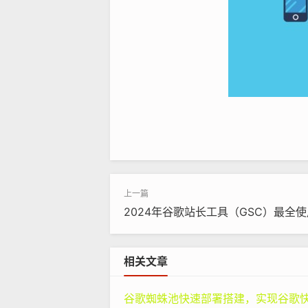
从企业发展的角度来看，
谷歌seo
站内
上。如果不能在搜索引擎上占据有利
如果网站在谷歌搜索中的排名很低，
客户，提升品牌知名度，进而在市场
‌2024年谷歌站长工具（GSC）最全使
二、谷歌
seo
站内优化的具体方法
相关文章
（一）网站结构优化
谷歌蜘蛛池快速部署搭建，实现谷歌快速排名：专