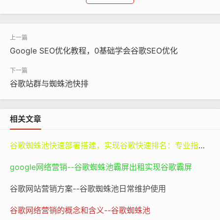
例如，一个小型的在线手工艺品商店，它有许多精美的手
工制品等待出售。店主精心打造了一个展示这些产品的网
页，但是如果没有对网页进行谷歌搜索引擎优化，当潜在
顾客在谷歌上搜索“手工制品”“独特手工艺品”等关键词时，
Google SEO优化教程，0基础学会谷歌SEO优化
这个网页可能根本不会出现在搜索结果的前几页。这就意
味着失去了大量可能的销售机会。相反，如果网页经过了
优化，当用户输入相关关键词时，这个网页能够排在搜索
谷歌站群与蜘蛛池快排
结果的前列，那么就会吸引更多的流量，进而提高产品的
销量和品牌的知名度。
相关文章
从更宏观的角度来看，无论是大型企业还是小微企业，无
谷歌蜘蛛池快速部署搭建，实现谷歌快速排名：专业指南与谷神SEO的价值
论是商业网站还是非营利性组织的网站，都依赖于谷歌搜
索引擎的流量。对于大型企业来说，网页优化有助于巩固
google网络营销--谷歌蜘蛛池霸屏出租实现谷歌霸屏
其市场地位，提升品牌形象，与竞争对手拉开差距。而对
谷歌网站营销方案--谷歌蜘蛛池日常维护使用
于小微企业来说，有效的谷歌搜索引擎优化可能是它们在
市场上生存和发展的关键。非营利性组织则可以通过优化
谷歌网络营销的概念和含义--谷歌蜘蛛池
网页，让更多的人了解它们的使命和活动，吸引更多的志