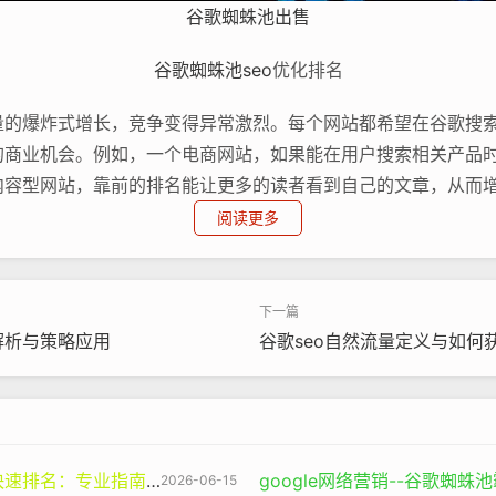
谷歌蜘蛛池出售
谷歌蜘蛛池
seo
优化排名
量的爆炸式增长，竞争变得异常激烈。每个网站都希望在谷歌搜
的商业机会。例如，一个电商网站，如果能在用户搜索相关产品
内容型网站，靠前的排名能让更多的读者看到自己的文章，从而
阅读更多
素之一。这意味着网站的内容要与用户搜索的关键词高度匹配。
定不会被认为是相关的，而一个包含大量健康食谱的美食网站则
受众可能使用的关键词，并合理地将这些关键词分布在网站的标
析与策略应用‌
谷歌seo自然流量定义与如何
种方式来判断一个网站的权威性，比如网站的外部链接情况。如
其他“权威人士”的推荐，谷歌会认为这个网站比较权威，从而
学机构网站链接，那么它在医学相关搜索中的排名可能会更靠前
度慢、界面设计混乱、难以导航的网站，即使内容相关性和权威
业指南与谷神SEO的价值
google网络营销--谷歌蜘
2026-06-15