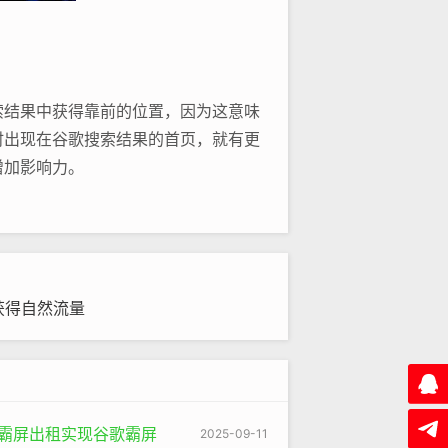
索结果中获得靠前的位置，因为这意味
时出现在谷歌搜索结果的首页，就有更
增加影响力。
例如，如果用户搜索“健康食谱”，那
更有可能获得较好的排名。为了提高相
题、正文、元标签等各个部分。
获得自然流量
果一个网站有很多来自其他高质量、权
在排名上给予一定的优势。例如，一个
。
性都不错，也可能会被谷歌降低排名。
蛛池霸屏出租实现谷歌霸屏
2025-09-11