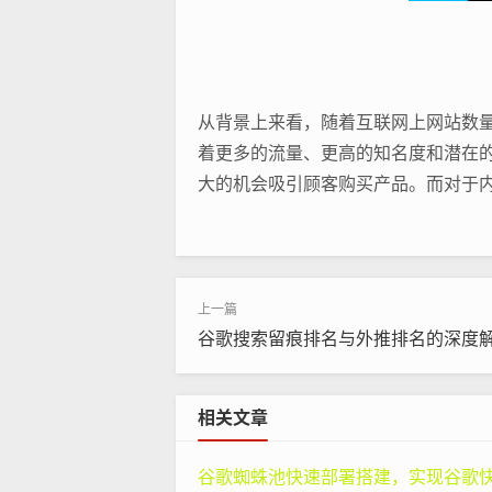
从背景上来看，随着互联网上网站数
着更多的流量、更高的知名度和潜在
大的机会吸引顾客购买产品。而对于
网站的相关性是谷歌算法考量的关键因
么一个主要内容是关于旅游的网站肯
关性，网站运营者需要深入研究目标
‌谷歌搜索留痕排名与外推排名的深度解
权威性也是重要因素。谷歌会通过多
威网站的链接指向它，这就像是得到了
医学研究网站，如果被很多知名的医
相关文章
用户体验同样不可忽视。一个加载速
谷歌蜘蛛池快速部署搭建，实现谷歌快速排名：专