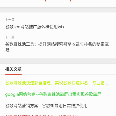
网站被谷歌爬虫发现的机会，进而提高网站的抓取频率和
索引速度。对于新站或是需要快速更新内容的站点而言，
谷歌
蜘蛛池
无疑是一种有效的辅助工具。
谷歌seo网站推广怎么样使用wix
二、外推留痕的风险与挑战
尽管谷歌
蜘蛛池
在提升网站曝光度方面展现出了一定的潜
‌谷歌蜘蛛池工具：提升网站搜索引擎收录与排名的秘密武
力，但其使用也伴随着不可忽视的风险。最显著的是，过
器‌
度依赖或不当使用可能导致谷歌视为操纵搜索结果的行
为，进而触发惩罚机制，如降低排名、从索引中移除甚至
完全封禁网站。此外，不恰当的外推策略还可能留下明显
相关文章
的“人工干预”痕迹，损害网站的自然搜索形象和用户信
谷歌蜘蛛池快速部署搭建，实现谷歌快速排名：专业指南与谷神SEO的价值
任。
google网络营销--谷歌蜘蛛池霸屏出租实现谷歌霸屏
三、合规使用谷歌蜘蛛池的策略
谷歌网站营销方案--谷歌蜘蛛池日常维护使用
‌适度原则‌：首要原则是避免过度使用。合理的频率和方式
应基于网站的实际需求与谷歌的抓取能力相匹配，避免造