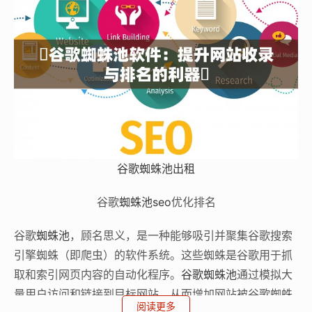
谷歌蜘蛛池出租
谷歌
蜘蛛池
seo
优化排名
谷歌
蜘蛛池
，顾名思义，是一种能够吸引并聚集谷歌搜索
引擎蜘蛛（即爬虫）的软件系统。这些蜘蛛是谷歌用于抓
取和索引网页内容的自动化程序。
谷歌蜘蛛池
通过模拟大
量用户访问和链接到目标网站，从而增加网站被谷歌蜘蛛
阅读更多