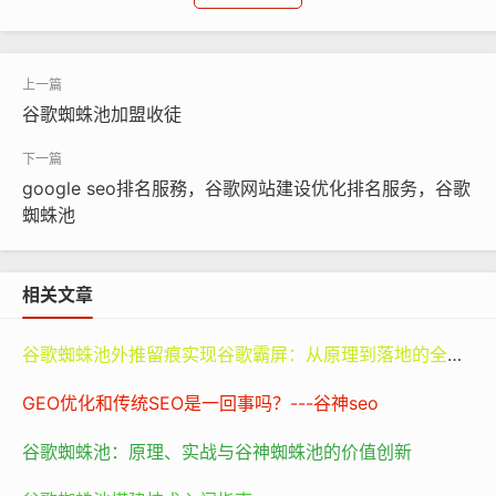
抓取和索引的频率，进而提高网站在谷歌搜索中的可见性
和排名。
谷歌蜘蛛池
的工作原理主要基于以下几个方面：
谷歌蜘蛛池加盟收徒
‌模拟用户行为‌：
蜘蛛池
软件可以模拟大量用户同时访问目
标网站，产生大量的点击和浏览行为。这种模拟行为会触
google seo排名服務，谷歌网站建设优化排名服务，谷歌
发谷歌搜索引擎对网站的重新抓取和索引，从而加快网站
蜘蛛池
内容的更新速度。
‌增加外部链接‌：
蜘蛛池
软件还可以在其他网站上创建指向
相关文章
目标网站的链接。这些外部链接不仅能为网站带来直接的
流量，还能提高网站在谷歌搜索中的权重和排名。
谷歌蜘蛛池外推留痕实现谷歌霸屏：从原理到落地的全路径指南
‌优化网站结构‌：虽然蜘蛛池软件本身不直接优化网站结
GEO优化和传统SEO是一回事吗？---谷神seo
构，但它可以通过增加网站内部链接和改善页面布局等方
谷歌蜘蛛池：原理、实战与谷神蜘蛛池的价值创新
式，提高网站对谷歌蜘蛛的友好性，从而有利于网站的抓
取和索引。