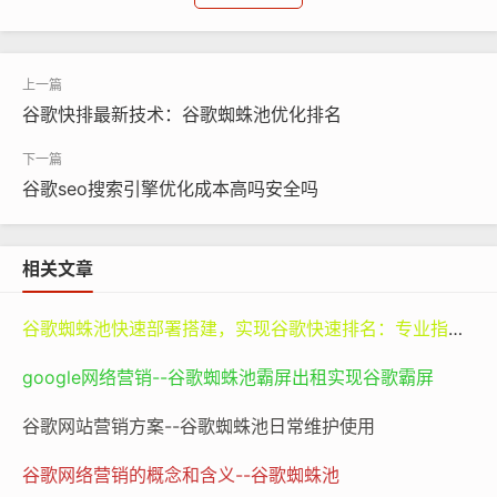
以一家小型的手工艺品企业为例，它可能生产精美的陶瓷
制品、手工编织的饰品等独特的产品。在没有进行
seo
谷
歌推广
之前，这家企业的网站可能淹没在互联网的海量信
谷歌快排最新技术：谷歌蜘蛛池优化排名
息之中，只有非常有限的本地客户或者通过口碑相传而来
的少量顾客。然而，一旦开始进行有效的SEO
谷歌推广
，
优化网站的内容、结构，选择合适的关键词，如“独特手工
谷歌seo搜索引擎优化成本高吗安全吗
艺品”“手工陶瓷饰品”等，那么当用户在谷歌上搜索这些关
键词时，该企业的网站就有更大的机会出现在搜索结果的
相关文章
前列。这将吸引来自世界各地对这类手工艺品感兴趣的用
户，极大地拓展了市场范围。
谷歌蜘蛛池快速部署搭建，实现谷歌快速排名：专业指南与谷神SEO的价值
SEO谷歌推广的重要性还体现在其成本效益上。与传统的
google网络营销--谷歌蜘蛛池霸屏出租实现谷歌霸屏
广告形式，如电视广告、平面广告相比，SEO谷歌推广的
谷歌网站营销方案--谷歌蜘蛛池日常维护使用
成本相对较低。虽然它可能需要一定的前期投入，包括聘
请专业的SEO人员或者使用相关的工具，但从长期来看，
谷歌网络营销的概念和含义--谷歌蜘蛛池
一旦网站在谷歌搜索中的排名稳定提升，它就能够持续地