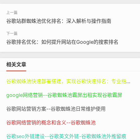
入“手工饰品”这样的关键词时，排名在几十页之后，那么
几乎没有顾客会发现他们的网站。相反，如果通过有效的
s
谷歌站群蜘蛛池优化排名：深入解析与操作指南
eo
手段，使网站出现在搜索结果的首页，那么就会有更多
的潜在顾客点击进入网站，从而增加销售额。
谷歌排名优化：如何提升网站在Google的搜索排名
SEO并不是一个简单的概念，它涵盖了从网站的结构设
计、内容创作、关键词研究到外部链接建设等多个方面。
相关文章
这就像是一场综合性的竞赛，每个环节都需要精心策划和
执行，才能在谷歌的搜索舞台上脱颖而出。
谷歌蜘蛛池快速部署搭建，实现谷歌快速排名：专业指南与谷神SEO的价值
二、谷歌搜索引擎优化（SEO）所需的工具
google网络营销--谷歌蜘蛛池霸屏出租实现谷歌霸屏
（一）关键词研究工具关键词是SEO的基础。在进行
谷歌s
谷歌网站营销方案--谷歌蜘蛛池日常维护使用
eo
时，首先要明确用户会使用哪些关键词来搜索相关内
容。这时候，关键词研究工具就显得至关重要。
谷歌网络营销的概念和含义--谷歌蜘蛛池
谷歌seo外链建设--谷歌英文外链-谷歌蜘蛛池外推留痕
像Google Keyword Planner（谷歌关键词规划师），这