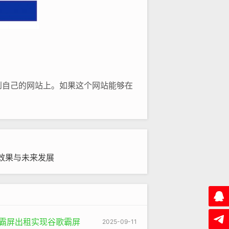
到自己的网站上。如果这个网站能够在
提高销售额。这就凸显了谷歌搜索引擎
，不同的网站在进行
谷歌seo
时会面临
效果与未来发展
内容的质量体现在多个方面，例如文
歌的算法会很快识别出来，并且降低该
蛛池霸屏出租实现谷歌霸屏
2025-09-11