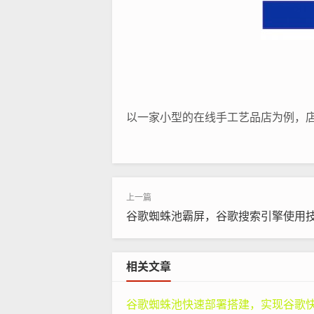
以一家小型的在线手工艺品店为例，
谷歌搜索“独特手工艺品”这个关键词
优化（
seo
）的重要性。
seo
就是通过
各种差异性。
二、影响谷歌搜索引擎
seo
差异性的因
谷歌蜘蛛池霸屏，谷歌搜索引擎使用
（一）网站内容的质量和相关性高质
章的深度、准确性、原创性等。如果
相关文章
网站的排名。
谷歌蜘蛛池快速部署搭建，实现谷歌快速排名：专