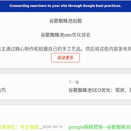
谷歌蜘蛛池出租
谷歌蜘蛛池
seo
优化排名
店主通过精心制作和拍摄自己的手工艺品，然后将这些内容发布
时出现在首页，那么就会有大量的潜在顾客点击进入网站，从而
阅读更多
一系列的技术和策略，提高网站在谷歌搜索结果中的排名。然而
素
技巧
谷歌蜘蛛池SEO优化：现状、
量且与用户搜索意图高度相关的内容是
谷歌seo
的核心要素之一。
一个网站提供的是肤浅、错误百出或者抄袭他人的内容，那么谷
业指南与谷神SEO的价值
google网络营销--谷歌蜘
2026-06-15