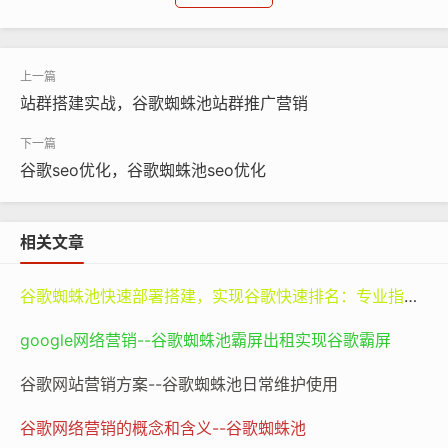
谷歌蜘蛛池
谷歌蜘蛛池
seo
优化排名
站群搭建实战，谷歌蜘蛛池站群推广营销
对于内容创作者来说，谷歌搜索排名同样至关重要。无论
是撰写博客文章、制作视频还是创作其他类型的数字内
容，创作者们都希望自己的作品能够被更多人看到。如果
谷歌seo优化，谷歌蜘蛛池seo优化
一篇精心撰写的关于旅游攻略的博客文章在谷歌搜索中排
名极低，那么即使这篇文章包含了非常实用的信息，如一
相关文章
些鲜为人知的小众旅游景点推荐和独特的旅行体验分享，
也难以吸引到大量读者。相反，那些在搜索排名中靠前的
谷歌蜘蛛池快速部署搭建，实现谷歌快速排名：专业指南与谷神SEO的价值
旅游类文章，会吸引大量渴望获取旅游信息的用户点击阅
读，这不仅能够增加文章的阅读量，还能提升创作者在旅
google网络营销--谷歌蜘蛛池霸屏出租实现谷歌霸屏
游领域的影响力，为其带来更多的合作机会和收益。
谷歌网站营销方案--谷歌蜘蛛池日常维护使用
在这个信息爆炸的时代，谷歌搜索排名实际上是一种筛选
谷歌网络营销的概念和含义--谷歌蜘蛛池
机制。它帮助用户从海量的信息中快速找到最相关、最有