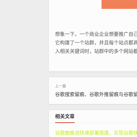
想象一下，一个商业企业想要推广自
它构建了一个站群，并且每个站点都
入相关关键词时，站群中的多个网站
量。
从搜索引擎优化（
seo
）的角度来看，
网站的内容质量、更新频率、外部链
化，这样就能覆盖更广泛的搜索需求
谷歌搜索留痕、谷歌外推留痕与谷歌
好地理解站群的整体架构和内容相关
二、站群高权重建设的策略与方法
相关文章
（一）内容为王：高质量内容的创建
谷歌蜘蛛池快速部署搭建，实现谷歌快速排名：专