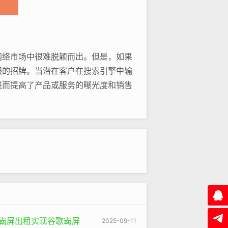
网络市场中很难脱颖而出。但是，如果
眼的招牌。当潜在客户在搜索引擎中输
进而提高了产品或服务的曝光度和销售
估网站权重时，会考虑众多因素，如
的站点可以针对不同的关键词进行优
，这种内部链接结构有助于搜索引擎更
蛛池霸屏出租实现谷歌霸屏
2025-09-11