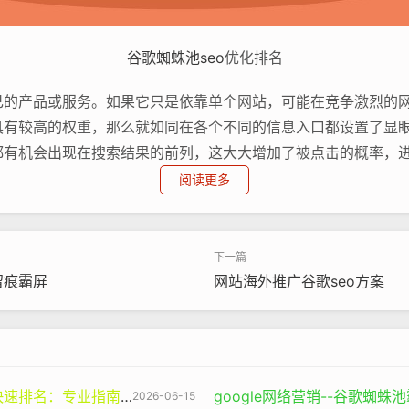
谷歌蜘蛛池
seo
优化排名
己的产品或服务。如果它只是依靠单个网站，可能在竞争激烈的
具有较高的权重，那么就如同在各个不同的信息入口都设置了显
都有机会出现在搜索结果的前列，这大大增加了被点击的概率，
阅读更多
站群高权重建设也是提升网站整体竞争力的关键。搜索引擎在评
接等。通过站群建设，可以有策略地优化这些因素。例如，不同
。而且，站群中的站点之间还可以互相链接，形成内部链接网络
留痕霸屏
网站海外推广谷歌seo方案
性，从而提高整个站群的权重。
与优化
业指南与谷神SEO的价值
google网络营销--谷歌蜘
2026-06-15