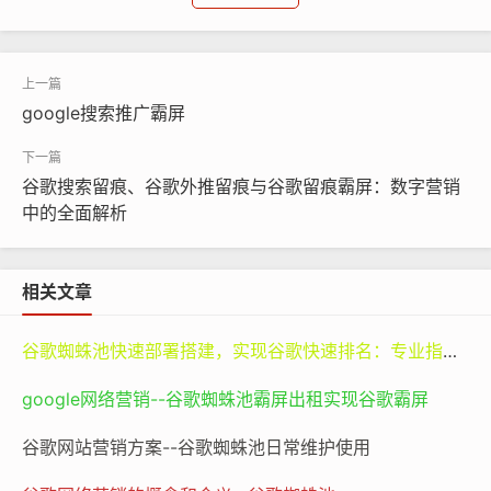
谷歌蜘蛛池
seo
优化排名
在搭建站群之前，我们需要先了解一些基础概念。首先是
google搜索推广霸屏
域名，域名就像是网站的门牌号，是用户访问网站的入
口。选择域名时要考虑与网站主题相关、容易记忆等因
素。对于站群来说，域名的多样性和关联性也很重要。如
谷歌搜索留痕、谷歌外推留痕与谷歌留痕霸屏：数字营销
中的全面解析
果是针对不同产品线的站群，域名可以包含产品名称的关
键词；如果是地区性站群，域名可以包含地区名称的关键
词。其次是服务器，服务器是存放网站文件的地方，就像
相关文章
房子一样。服务器的性能直接影响网站的访问速度和稳定
性。在搭建站群时，要根据站群的规模和流量需求选择合
谷歌蜘蛛池快速部署搭建，实现谷歌快速排名：专业指南与谷神SEO的价值
适的服务器。如果站群规模较大，流量较高，就需要选择
google网络营销--谷歌蜘蛛池霸屏出租实现谷歌霸屏
配置较高、带宽较大的服务器，以确保每个网站都能快速
稳定地运行。
谷歌网站营销方案--谷歌蜘蛛池日常维护使用
站群搭建还涉及到网站的架构设计。一个良好的网站架构