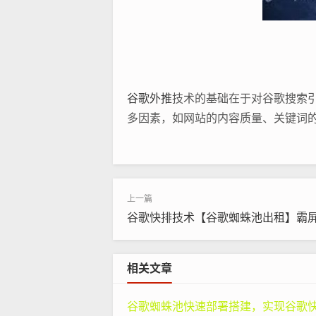
谷歌外推
技术的基础在于对谷歌搜索
多因素，如网站的内容质量、关键词
说，就需要在这些方面下功夫。
例如，在关键词的选择上，不能仅仅
业，仅仅选择“皮具”作为关键词可能
具”等更具针对性的关键词，就更容易
谷歌快排技术【谷歌蜘蛛池出租】霸
同时，网站的内容质量也是
谷歌外推
是有价值的。内容应该是原创的、有
相关文章
字，很难吸引用户和搜索引擎的青睐
大提升网站的吸引力。
谷歌蜘蛛池快速部署搭建，实现谷歌快速排名：专