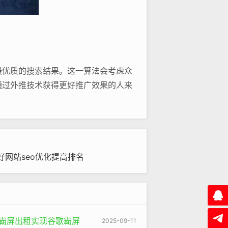
最优质的搜索结果。这一算法会考虑众
通过外推技术获得更好推广效果的人来
索词。如果是一家销售手工皮具的企
择“手工定制皮具”“复古风格手工皮
网站seo优化提高排名
，还能让谷歌的搜索引擎认为这个网站
果只是简单地罗列一些旅游景点的名
游览时间、当地的美食推荐等，就会大
蛛池霸屏出租实现谷歌霸屏
2025-09-11