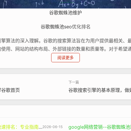
谷歌蜘蛛池维护
谷歌蜘蛛池
seo
优化排名
引擎算法的深入理解。谷歌的搜索算法旨在为用户提供最相关、
的使用、网站的结构布局、外部链接的数量和质量等。对于希望
阅读更多
是盲目地选择热门词汇。而是要深入分析目标受众可能使用的搜
会被大量的竞争对手淹没。但如果深入挖掘目标客户的搜索习惯，选
被精准的客户群体找到。
屏谷歌首页
谷歌搜索引擎的基本原理，做好
技术的关键因素。高质量的内容不仅能够吸引用户的停留和关注
深度的、与目标关键词相关的。比如，一个关于旅游的网站，如
。但如果能够提供详细的旅游攻略，包括景点的历史文化、最佳
业指南与谷神SEO的价值
google网络营销--谷歌蜘
2026-06-15