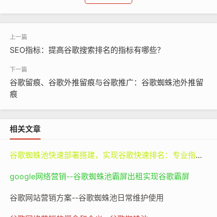
谷歌蜘蛛池维护
谷歌蜘蛛池
seo
优化排名
SEO指标：提高谷歌搜索排名的指标有哪些？
从搜索引擎优化（
seo
）的角度来说，站群搭建也具有重
要意义。搜索引擎在评估网站排名时，会考虑多个因素，
其中网站的相关性和专业性是关键因素之一。通过站群搭
谷歌留痕、谷歌外推留痕与谷歌推广：谷歌蜘蛛池外推留
痕
建，企业可以将不同主题的内容分别放在不同的网站上，
提高每个网站在其特定主题下的相关性和专业性。例如，
一个以旅游为主题的站群，可以有专门介绍国内旅游景点
相关文章
的网站、国外旅游目的地的网站、旅游攻略分享的网站
等。每个网站都围绕旅游这个大主题下的一个细分领域展
谷歌蜘蛛池快速部署搭建，实现谷歌快速排名：专业指南与谷神SEO的价值
开，这样在搜索引擎看来，这些网站就具有很高的相关性
google网络营销--谷歌蜘蛛池霸屏出租实现谷歌霸屏
和专业性，从而更容易在搜索结果中获得较好的排名。
谷歌网站营销方案--谷歌蜘蛛池日常维护使用
站群搭建还可以实现资源的整合与共享。在一个站群体系
中，虽然各个网站具有相对的独立性，但它们之间可以通