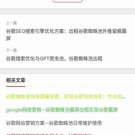
谷歌蜘蛛池
seo
优化排名
想象一下，在互联网这个浩瀚的信息海洋中，每天都有数
谷歌SEO搜索引擎优化方案：出租谷歌蜘蛛池外推留痕霸
以亿计的网页被创建和更新。当用户在谷歌搜索栏输入一
屏
个关键词时，谷歌如何在瞬间从这么庞大的网页集合中挑
选出最符合用户需求的结果并进行排序呢？这就像是一场
谷歌搜索优化与GPT爬虫池，谷歌蜘蛛池出租
超级复杂的选美比赛，每个网页都是参赛选手，而谷歌的
排序算法就是评委。那些在内容上充实、对用户问题回答
精准、页面布局合理、加载迅速并且被其他权威网站认可
相关文章
（通过外部链接体现）的网页，就像是在各个方面都表现
出色的选手，更有可能在比赛中脱颖而出，获得靠前的排
谷歌蜘蛛池快速部署搭建，实现谷歌快速排名：专业指南与谷神SEO的价值
名。
google网络营销--谷歌蜘蛛池霸屏出租实现谷歌霸屏
而Google快排的理念就是，在遵循谷歌算法规则的前提
谷歌网站营销方案--谷歌蜘蛛池日常维护使用
下，运用一些有效的策略和技巧，加速网站排名上升的进
程。例如，优化网站内容，确保关键词的合理布局。如果