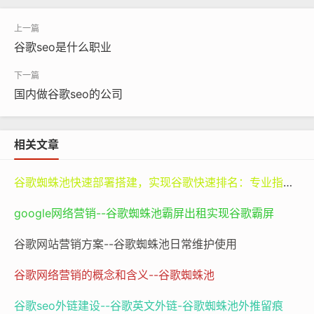
甚至网站结构，以提升本地用户的搜索体验和转化率。因
此，这类岗位对候选人的综合素质要求极高，既要有技术
谷歌seo是什么职业
背景，又要有跨文化沟通能力，甚至需要掌握基础的数据
分析工具如Google Analytics、Google Search Console
国内做谷歌seo的公司
等。
相关文章
谷歌蜘蛛池快速部署搭建，实现谷歌快速排名：专业指南与谷神SEO的价值
google网络营销--谷歌蜘蛛池霸屏出租实现谷歌霸屏
谷歌网站营销方案--谷歌蜘蛛池日常维护使用
谷歌网络营销的概念和含义--谷歌蜘蛛池
谷歌seo外链建设--谷歌英文外链-谷歌蜘蛛池外推留痕