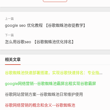
擎对网站内容的评估相对简单，更注重
页面的数量和关键词的密度。然而，随
着搜索引擎技术的不断发展和完善，谷
google seo 优化教程 【谷歌蜘蛛池收徒教学】
歌的算法也在不断更新和优化，对网站
质量和用户体验的考量越来越重要。
怎么用谷歌seo 【谷歌蜘蛛池优化排名】
详细分析从理论上来说，更多的页
相关文章
面确实有可能增加网站被用户搜索到的
机会。例如，一个电商网站如果有丰富
谷歌蜘蛛池快速部署搭建，实现谷歌快速排名：专业指南与谷神SEO的价值
的产品页面，每个页面都针对不同的产
google网络营销--谷歌蜘蛛池霸屏出租实现谷歌霸屏
品进行详细描述，那么当用户搜索相关
谷歌网站营销方案--谷歌蜘蛛池日常维护使用
产品时，就有可能找到该网站的相应页
面。但是，这并不意味着页面越多就越
谷歌网络营销的概念和含义--谷歌蜘蛛池