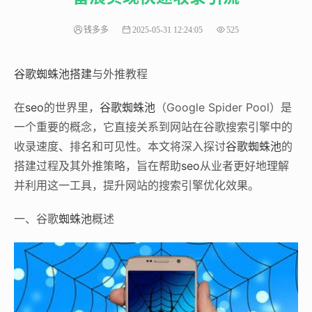
钱多多
2025-05-31 12:24:05
525
谷歌蜘蛛池搭建
与外推教程‌
在
seo
的世界里，
谷歌蜘蛛池
（Google Spider Pool）是
一个重要的概念，它直接关系到网站在谷歌搜索引擎中的
收录速度、排名和可见性。本文将深入探讨
谷歌蜘蛛池
的
搭建过程及其外推策略，旨在帮助
seo
从业者更好地理解
并利用这一工具，提升网站的搜索引擎优化效果。
一、谷歌
蜘蛛池
概述