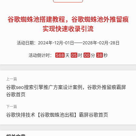
取量，从而提升网站在搜索引擎中的权重和可见性。
二、谷歌
蜘蛛池
的搭建教程
谷歌蜘蛛池搭建教程，谷歌蜘蛛池外推留痕
1. 准备工作
实现快速收录引流
在搭建谷歌蜘蛛池之前，需要做好以下准备工作：
活动日期：
2024年-12月-01日——2028年-02月-28日
‌选择合适的服务器‌：为了保证蜘蛛池中网页的质量和权
活动倒计时：
568
天
05
时
00
分
38
秒
重，建议选择一台性能稳定、带宽充足的服务器。同时，
为了避免与其他网站共享资源可能带来的风险，建议将蜘
蛛池部署在独立的服务器上。
‌购买域名‌：购买一批与目标网站主题相关的域名，数量可
谷歌seo搜索引擎推广方案设计案例，谷歌外推留痕霸屏
谷歌首页
以根据实际情况进行调整。购买的域名应该具有一定的权
重，可以通过查询工具进行筛选。
2. 安装和配置网页生成器
谷歌快排技术【谷歌蜘蛛池出租】霸屏谷歌首页
在服务器上安装网页生成器，用于生成大量高质量的网
页。网页生成器可以根据实际需求进行定制，例如设置网