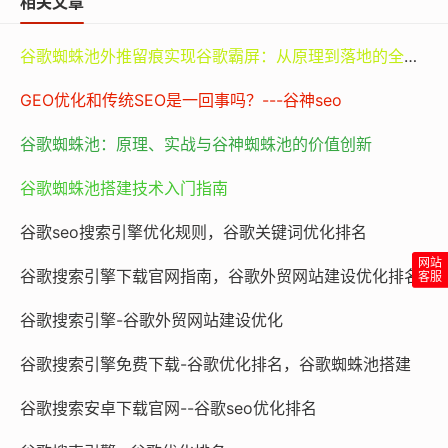
相关文章
页的标题、关键词、描述、内容等。这些生成的网页将成
为蜘蛛池的一部分，用于吸引和引导谷歌爬虫。
谷歌蜘蛛池外推留痕实现谷歌霸屏：从原理到落地的全路径指南
GEO优化和传统SEO是一回事吗？---谷神seo
3. 搭建链接池
谷歌蜘蛛池：原理、实战与谷神蜘蛛池的价值创新
在服务器上搭建链接池，用于存储和管理网页之间的链接
关系。这些链接将构成蜘蛛池的网络结构，引导谷歌爬虫
谷歌蜘蛛池搭建技术入门指南
在池内爬行和抓取内容。链接池的搭建需要遵循一定的规
谷歌seo搜索引擎优化规则，谷歌关键词优化排名
则，如避免过度优化、保持链接的自然性和多样性等。
谷歌搜索引擎下载官网指南，谷歌外贸网站建设优化排名
4. 内容优化
谷歌搜索引擎-谷歌外贸网站建设优化
蜘蛛池的内容质量直接关系到其效果。因此，在搭建蜘蛛
池时，需要注重内容的优化。这包括使用高质量的原创内
谷歌搜索引擎免费下载-谷歌优化排名，谷歌蜘蛛池搭建
容、避免抄袭和重复内容、合理分布关键词等。同时，为
谷歌搜索安卓下载官网--谷歌seo优化排名
了增加内容的多样性和吸引力，还可以引入图片、视频等
多媒体元素。