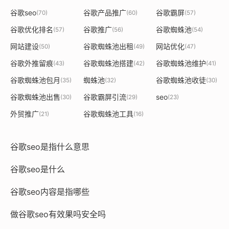
谷歌seo
谷歌产品推广
谷歌霸屏
(70)
(60)
(57)
谷歌优化排名
谷歌推广
谷歌蜘蛛池
(57)
(56)
(54)
网站建设
谷歌蜘蛛池出租
网站优化
(50)
(49)
(47)
谷歌外推留痕
谷歌蜘蛛池搭建
谷歌蜘蛛池维护
(43)
(42)
(41)
谷歌蜘蛛池包月
蜘蛛池
谷歌蜘蛛池收徒
(35)
(32)
(30)
谷歌蜘蛛池出售
谷歌霸屏引流
seo
(30)
(29)
(23)
外贸推广
谷歌蜘蛛池工具
(21)
(16)
谷歌seo是指什么意思
谷歌seo是什么
谷歌seo内容是指哪些
做谷歌seo有效果吗安全吗