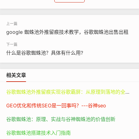
从搜索引擎优化（
seo
）的角度来看，外链的质量和数量
直接影响着网站在谷歌搜索结果页面（SERP）中的排名。
例如，一个新成立的电商网站，如果没有任何外链，就像
google 蜘蛛池外推留痕技术教学，谷歌蜘蛛池出售出租
一个新开张的小店位于偏僻的小巷子里，很少有人会发现
它。但是，如果这个电商网站能够获得一些知名时尚博客
或者大型购物平台的外链，那就好比这个小店突然被挂到
什么是谷歌蜘蛛池？具体有什么用?
了繁华商业街上的推荐榜单上，流量自然而然就会增加。
而且，高质量的外链还能提高网站的域名权重。域名权重
相关文章
是一个综合的指标，它反映了网站在谷歌眼中的权威性和
可信度。通过建立高质量的外链，网站的域名权重会逐步
谷歌蜘蛛池外推留痕实现谷歌霸屏：从原理到落地的全路径指南
上升，从而在搜索结果中获得更好的排名，进而吸引更多
的用户访问。
GEO优化和传统SEO是一回事吗？---谷神seo
谷歌蜘蛛池：原理、实战与谷神蜘蛛池的价值创新
二、谷歌
网站优化
的策略
谷歌蜘蛛池搭建技术入门指南
谷歌
网站优化
是一个系统而复杂的工程，它涵盖了多个方