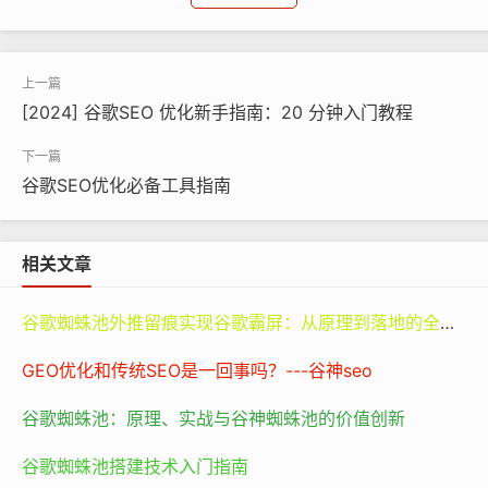
谷歌蜘蛛池出租
对于一个新建立的网站，可能需要在初期保持较高的发布
频率，以吸引搜索引擎的注意。假设这是一个专注于科技
[2024] 谷歌SEO 优化新手指南：20 分钟入门教程
新闻的新网站，为了在众多竞争对手中脱颖而出，每天发
布 3-5 篇高质量、独家的科技新闻文章或许是一个不错的
谷歌SEO优化必备工具指南
策略。这些文章需要涵盖最新的科技趋势、产品发布以及
行业动态等，以满足用户对新鲜信息的需求。
相关文章
而对于一个已经成熟且具有一定知名度的网站，每天发布
1-2 篇深度分析、见解独到的文章可能就足够了。比如一
谷歌蜘蛛池外推留痕实现谷歌霸屏：从原理到落地的全路径指南
个知名的财经网站，其重点在于提供专业、准确且具有前
瞻性的财经分析，而不是单纯依靠数量来吸引读者。
GEO优化和传统SEO是一回事吗？---谷神seo
谷歌蜘蛛池：原理、实战与谷神蜘蛛池的价值创新
此外，还需要考虑到资源的问题。如果团队拥有充足的写
手和编辑资源，能够保证文章的质量和多样性，那么适当
谷歌蜘蛛池搭建技术入门指南
增加发布数量是可行的。但如果资源有限，为了追求数量