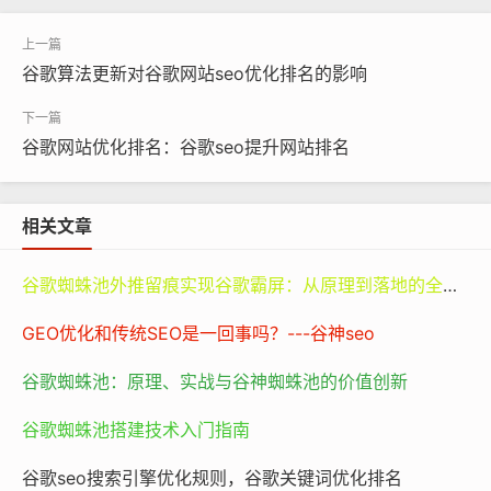
领域具有较高的可信度、丰富的内容和大量的用户访问
量。
谷歌算法更新对谷歌网站seo优化排名的影响
例如，像一些知名的新闻媒体网站，如BBC、CNN等，它
们长期以来在新闻报道领域具有广泛的影响力，发布的内
‌谷歌网站优化排名：谷歌seo提升网站排名
容准确、及时，并且吸引了全球范围内的大量用户。这些
网站在谷歌中的权重就相对较高。从技术层面看，谷歌会
相关文章
分析网站的域名年龄、服务器稳定性、页面加载速度等因
素。一个存在多年的域名，相对来说更有信任度，就像一
谷歌蜘蛛池外推留痕实现谷歌霸屏：从原理到落地的全路径指南
家老字号店铺在人们心中更有信誉一样。而服务器不稳
定、页面加载速度慢的网站，会给用户带来不好的体验，
GEO优化和传统SEO是一回事吗？---谷神seo
谷歌也会认为这样的网站不够优质，从而降低其权重。
谷歌蜘蛛池：原理、实战与谷神蜘蛛池的价值创新
深化主题来看，谷歌网站权重不仅仅影响网站在搜索结果
谷歌蜘蛛池搭建技术入门指南
中的排名，还与网站的可持续发展息息相关。一个权重高
的网站，更容易吸引合作伙伴、广告商，也更容易获得用
谷歌seo搜索引擎优化规则，谷歌关键词优化排名