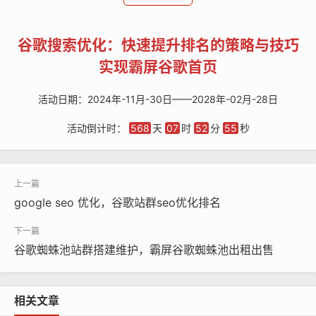
想象一下，当用户在谷歌搜索栏中输入一个关键词时，会
出现成百上千甚至更多的搜索结果。而通常情况下，用户
谷歌搜索优化：快速提升排名的策略与技巧
只会浏览前几页，尤其是排在首页的结果更容易被点击查
实现霸屏谷歌首页
看。如果你的网站或者网页能够出现在这些显眼的位置，
就意味着会有更多的曝光机会，进而带来更多的流量、潜
活动日期：
2024年-11月-30日——2028年-02月-28日
在客户和商业机会。这就好比在繁华的商业街上，你的店
活动倒计时：
568
天
07
时
52
分
55
秒
铺如果位于最显眼、人流量最大的地方，自然会吸引更多
的顾客光顾。
从更广泛的背景来看，随着互联网的发展，网站的数量呈
google seo 优化，谷歌站群seo优化排名
指数级增长。据不完全统计，全球网站数量已经数以亿
计。在这么庞大的数字面前，如何让自己的网站脱颖而出
谷歌蜘蛛池站群搭建维护，霸屏谷歌蜘蛛池出租出售
就成了一个巨大的挑战。谷歌搜索优化就应运而生，它为
网站所有者和运营者提供了一种方法，让他们能够在这个
竞争激烈的数字世界里争取到更多的关注。
相关文章