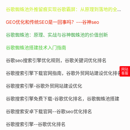
例如，一个小型的手工艺品网店，店主精心制作了各种独
谷歌蜘蛛池外推留痕实现谷歌霸屏：从原理到落地的全路径指南
特的手工艺品。但是如果没有进行谷歌搜索优化，当用户
搜索“手工艺品”“独特手工饰品”等相关关键词时，他的网店
GEO优化和传统SEO是一回事吗？---谷神seo
可能会被淹没在众多的搜索结果中，很难被发现。相反，
谷歌蜘蛛池：原理、实战与谷神蜘蛛池的价值创新
如果他了解并运用了谷歌搜索优化的知识，通过优化网站
的结构、内容，选择合适的关键词等手段，就有可能让自
谷歌蜘蛛池搭建技术入门指南
己的网店出现在搜索结果的前列，从而吸引更多对这类产
谷歌seo搜索引擎优化规则，谷歌关键词优化排名
品感兴趣的潜在客户。
谷歌搜索引擎下载官网指南，谷歌外贸网站建设优化排名
二、谷歌搜索优化中的关键词
谷歌搜索引擎-谷歌外贸网站建设优化
关键词是谷歌搜索优化的核心要素之一。在谷歌这个庞大
的信息海洋中，关键词就像是灯塔，为搜索引擎和用户之
谷歌搜索引擎免费下载-谷歌优化排名，谷歌蜘蛛池搭建
间搭建起沟通的桥梁。当用户在谷歌中输入一个关键词
谷歌搜索安卓下载官网--谷歌seo优化排名
时，谷歌会根据一系列复杂的算法，搜索出与之相关的网
页。因此，选择正确的关键词对于提高网站在搜索结果中
谷歌搜索引擎--谷歌优化排名
的排名至关重要。