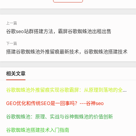
布局。一个良好的网站结构就像是一座精心设计的建筑，
有着清晰的脉络。主站可以作为核心枢纽，负责展示公司
的主要业务、品牌形象等重要信息。而其他子站则可以根
据不同的业务板块或者关键词细分来构建。比如，针对科
谷歌seo站群搭建方法，霸屏谷歌蜘蛛池出租出售
技公司的不同产品线，如人工智能产品站、大数据分析工
具站等。这些子站之间要有一定的逻辑联系，同时也要方
便搜索引擎的蜘蛛爬行。
搭建谷歌蜘蛛池外推留痕最新技术，谷歌蜘蛛池搭建技术
内容规划也是站群优化方案中的关键部分。高质量、原创
相关文章
性且与目标关键词紧密相关的内容是吸引搜索引擎和用户
的法宝。对于每个子站，都要根据其定位来创作内容。以
谷歌蜘蛛池外推留痕实现谷歌霸屏：从原理到落地的全路径指南
科技公司的人工智能子站为例，内容可以包括人工智能技
术的最新发展动态、公司人工智能产品的技术优势、应用
GEO优化和传统SEO是一回事吗？---谷神seo
案例等。并且，这些内容要保持定期更新，就像给网站注
谷歌蜘蛛池：原理、实战与谷神蜘蛛池的价值创新
入新鲜血液一样，让搜索引擎知道这个网站是活跃的，从
而提高权重。
谷歌蜘蛛池搭建技术入门指南